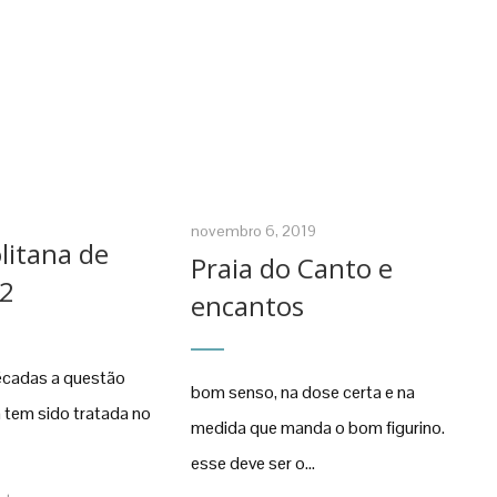
novembro 6, 2019
litana de
Praia do Canto e
02
encantos
écadas a questão
bom senso, na dose certa e na
 tem sido tratada no
medida que manda o bom figurino.
esse deve ser o...