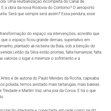
colá. Uma reurbanização incompleta do Canal de
. E a obra da nova Rodovia do Contorno? O aeroporto
unta: Será que sempre será assim? Essa pendura, esse
 transformação do espaço via intervenções, acredito que
m que o espaço ficou grande demais, superlativo em
amanho, plantado ali na beira da Baía, sob a benção do
enida Leitão da Silva estão prontas, falta humanizar, falta
e valorize o lugar e minimize o sofrimento e a
 Artes é de autoria do Paulo Mendes da Rocha, capixaba
nos poluída, temos avistado mais tartarugas, mais baleias
 Trindade e Martim Vaz, uma joia da Coroa. E há o que
lo.
irculação integrada e conectada, em rede como se diz.