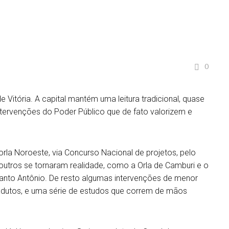
QUEM SOMOS
SERVIÇOS
ARQUITETURA OTI
0
Vitória. A capital mantém uma leitura tradicional, quase
ervenções do Poder Público que de fato valorizem e
orla Noroeste, via Concurso Nacional de projetos, pelo
, outros se tornaram realidade, como a Orla de Camburi e o
anto Antônio. De resto algumas intervenções de menor
viadutos, e uma série de estudos que correm de mãos