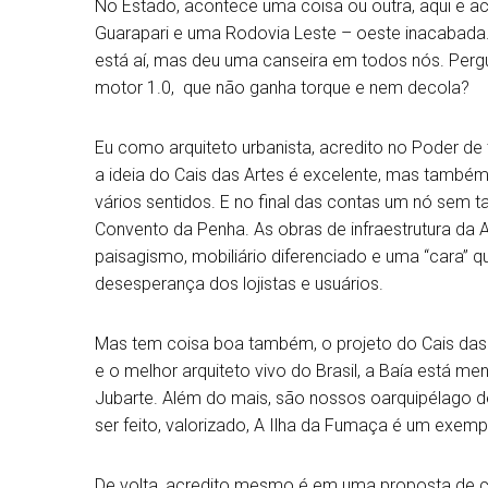
No Estado, acontece uma coisa ou outra, aqui e a
Guarapari e uma Rodovia Leste – oeste inacabada
está aí, mas deu uma canseira em todos nós. Perg
motor 1.0, que não ganha torque e nem decola?
Eu como arquiteto urbanista, acredito no Poder de
a ideia do Cais das Artes é excelente, mas també
vários sentidos. E no final das contas um nó sem t
Convento da Penha. As obras de infraestrutura da Av
paisagismo, mobiliário diferenciado e uma “cara” qu
desesperança dos lojistas e usuários.
Mas tem coisa boa também, o projeto do Cais das
e o melhor arquiteto vivo do Brasil, a Baía está me
Jubarte. Além do mais, são nossos oarquipélago de
ser feito, valorizado, A Ilha da Fumaça é um exemp
De volta, acredito mesmo é em uma proposta de c