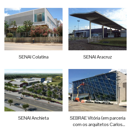
Alice Pedroni e Daniela
Cuzzuol)
SENAI Colatina
SENAI Aracruz
SENAI Anchieta
SEBRAE Vitória (em parceria
com os arquitetos Carlos
Eduardo Calmon e Heliomar