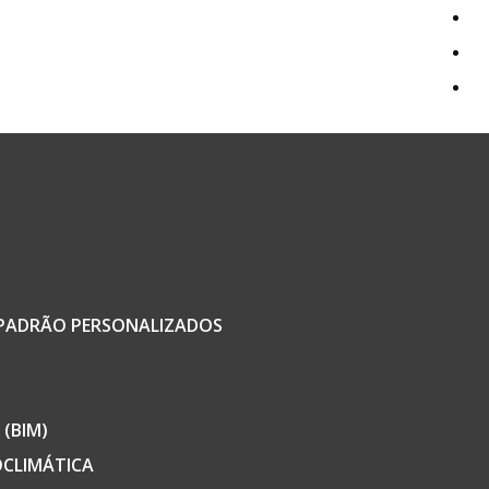
P
A
C
O PADRÃO PERSONALIZADOS
(BIM)
OCLIMÁTICA